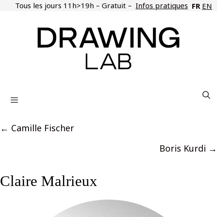
Aller
Tous les jours 11h>19h – Gratuit –
Infos pratiques
FR
EN
au
contenu
Menu
Posts
← Camille Fischer
navigation
Boris Kurdi →
Claire Malrieux