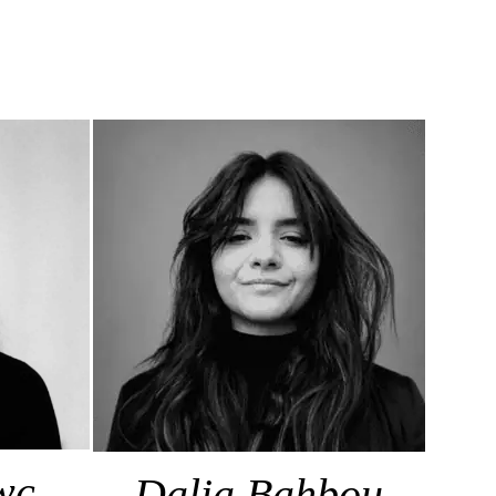
wc
Dalia Bahbou