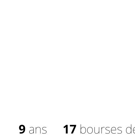
9
ans
17
bourses d