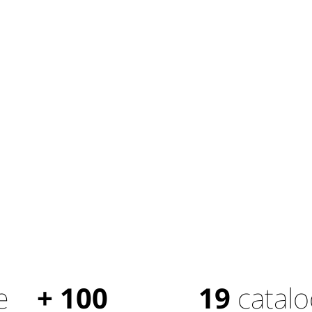
e
+ 100
19
catal