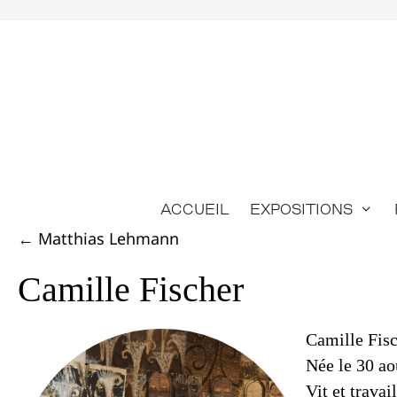
Aller
au
contenu
Accueil
Expositions
Posts
← Matthias Lehmann
navigation
Camille Fischer
Camille Fis
Née le 30 ao
Vit et travai