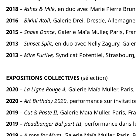
2018
–
Ashes & Milk
, en duo avec Marie Pierre Brun
2016
–
Bikini Atoll
, Galerie Drei, Dresde, Allemagne
2015
–
Snake Dance
, Galerie Maïa Muller, Paris, Fra
2013
–
Sunset Split
, en duo avec Nelly Zagury, Galer
2013
–
Mire Furtive,
Syndicat Potentiel, Strasbourg,
EXPOSITIONS COLLECTIVES
(sélection)
2020
–
La Ligne Rouge 4
, Galerie Maïa Muller, Paris
2020
–
Art Birthday 2020
, performance sur invitati
2019
–
Cut & Paste II
, Galerie Maïa Muller, Paris, Fr
2019
–
Headbanger Bal part III
, performance dans l
2019
–
A rose for Mum
, Galerie Maïa Muller, Paris, 