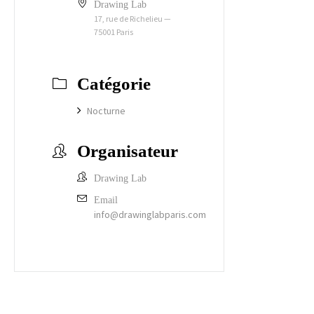
Drawing Lab
17, rue de Richelieu —
75001 Paris
Catégorie
Nocturne
Organisateur
Drawing Lab
Email
info@drawinglabparis.com