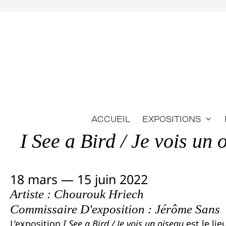
Aller
au
contenu
Accueil
Expositions
I See a Bird / Je vois un 
18 mars — 15 juin 2022
Artiste : Chourouk Hriech
Commissaire D'exposition : Jérôme Sans
L’exposition
I See a Bird / Je vois un oiseau
est le lie