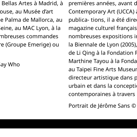
Bellas Artes à Madrid, à
premières années, avant d’
house, au Musée d’art
Contemporary Art (UCCA) à 
e Palma de Mallorca, au
publica- tions, il a été di
Seine, au MAC Lyon, à la
magazine culturel français 
de nombreuses commandes
nombreuses expositions int
re (Groupe Emerige) ou
la Biennale de Lyon (2005
de Li Qing à la Fondation
Marthine Tayou à la Fond
 Say Who
au Taipei Fine Arts Museum 
directeur artistique dans
urbain et dans la concepti
contemporaines à travers
Portrait de Jérôme Sans ©