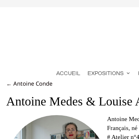
Aller
au
contenu
Accueil
Expositions
Posts
← Antoine Conde
navigation
Antoine Medes & Louise 
Antoine Med
Français, né
# Atelier n°