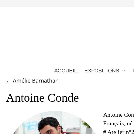
Aller
au
contenu
Accueil
Expositions
Posts
← Amélie Barnathan
navigation
Antoine Conde
Antoine Co
Français, né
# Atelier n°