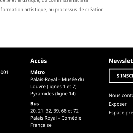
formation artistique, au processus de création
Accès
Newslet
5001
Métro
S'INSC
Palais-Royal – Musée du
Louvre (lignes 1 et 7)
Pyramides (ligne 14)
Nous cont
Bus
Exposer
20, 21, 32, 39, 68 et 72
Espace pr
Palais Royal – Comédie
Française