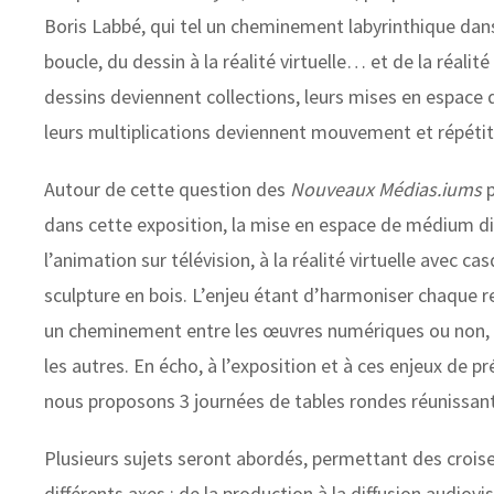
Boris Labbé, qui tel un cheminement labyrinthique dan
boucle, du dessin à la réalité virtuelle… et de la réalité
dessins deviennent collections, leurs mises en espace 
leurs multiplications deviennent mouvement et répétit
Autour de cette question des
Nouveaux Médias.iums
p
dans cette exposition, la mise en espace de médium diff
l’animation sur télévision, à la réalité virtuelle avec c
sculpture en bois. L’enjeu étant d’harmoniser chaque rep
un cheminement entre les œuvres numériques ou non, q
les autres. En écho, à l’exposition et à ces enjeux d
nous proposons 3 journées de tables rondes réunissant 
Plusieurs sujets seront abordés, permettant des croi
différents axes : de la production à la diffusion audiovi