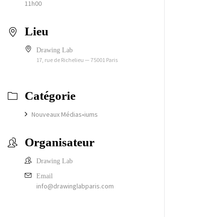
11h00
Lieu
Drawing Lab
17, rue de Richelieu — 75001 Paris
Catégorie
Nouveaux Médias•iums
Organisateur
Drawing Lab
Email
info@drawinglabparis.com