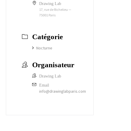
Drawing Lab
17, rue de Richelieu —
75001 Paris
Catégorie
Nocturne
Organisateur
Drawing Lab
Email
info@drawinglabparis.com