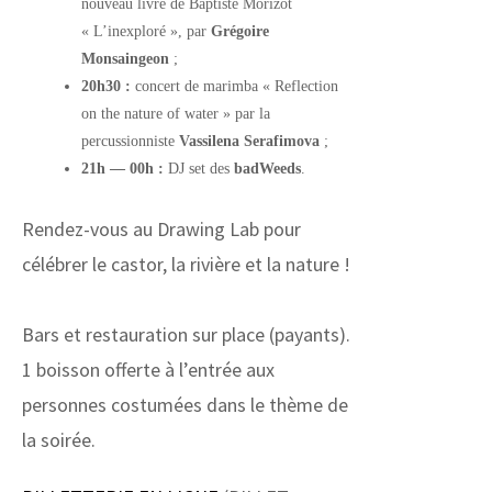
nouveau livre de Baptiste Morizot
« L’inexploré », par
Grégoire
Monsaingeon
;
20h30 :
concert de marimba « Reflection
on the nature of water » par la
percussionniste
Vassilena Serafimova
;
21h — 00h :
DJ set des
badWeeds
.
Rendez-vous au Drawing Lab pour
célébrer le castor, la rivière et la nature !
Bars et restauration sur place (payants).
1 boisson offerte à l’entrée aux
personnes costumées dans le thème de
la soirée.