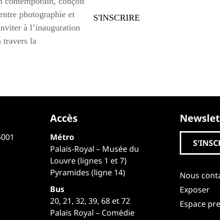
in contemporain, conçoit
 entre photographie et
S'INSCRIRE
nviter à l’inauguration
 travers la
Accès
Newslet
5001
Métro
S'INSC
Palais-Royal – Musée du
Louvre (lignes 1 et 7)
Pyramides (ligne 14)
Nous cont
Bus
Exposer
20, 21, 32, 39, 68 et 72
Espace pr
Palais Royal – Comédie