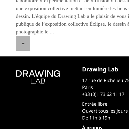
laboratoire d’expérimentation et de diffusion du dess
une exposition collective mettant en lumière les liens
dessin. L’équipe du Drawing Lab a le plaisir de vous i
publique de l’exposition collective Éclipse, le dessin à
photographie le ...
+
Drawing Lab
17 rue de Richelieu 7
Paris
+33 (0)1 73 62 11 17
Entrée libre
Ouvert tous les jours
De 11h à 19h
À propos