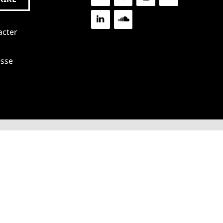
acter
esse