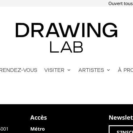
Ouvert tous
Rendez-vous
Visiter
Artistes
À pr
Accès
Newslet
5001
Métro
S'INSC