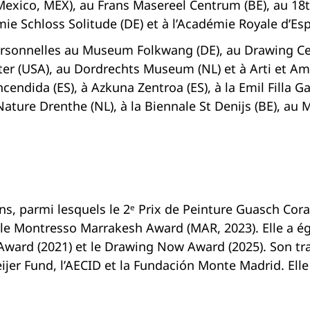
xico, MEX), au Frans Masereel Centrum (BE), au 18th
emie Schloss Solitude (DE) et à l’Académie Royale d’Es
personnelles au Museum Folkwang (DE), au Drawing C
ter (USA), au Dordrechts Museum (NL) et à Arti et Ami
ncendida (ES), à Azkuna Zentroa (ES), à la Emil Filla
 Nature Drenthe (NL), à la Biennale St Denijs (BE), 
ns, parmi lesquels le 2ᵉ Prix de Peinture Guasch Coran
 le Montresso Marrakesh Award (MAR, 2023). Elle a 
ard (2021) et le Drawing Now Award (2025). Son trav
eijer Fund, l’AECID et la Fundación Monte Madrid. Elle