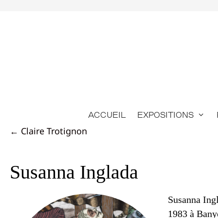
Aller
au
contenu
Accueil
Expositions
Posts
← Claire Trotignon
navigation
Susanna Inglada
Susanna Ing
1983 à Bany