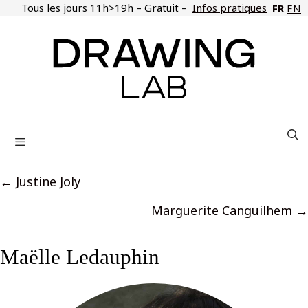
Aller
Tous les jours 11h>19h – Gratuit –
Infos pratiques
FR
EN
au
contenu
Menu
Posts
← Justine Joly
navigation
Marguerite Canguilhem →
Maëlle Ledauphin