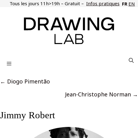
Aller
Tous les jours 11h>19h – Gratuit –
Infos pratiques
FR
EN
au
contenu
Menu
Posts
← Diogo Pimentão
navigation
Jean-Christophe Norman →
Jimmy Robert