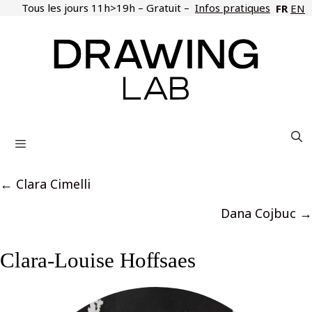
Aller
Tous les jours 11h>19h – Gratuit –
Infos pratiques
FR
EN
au
contenu
Menu
Posts
← Clara Cimelli
navigation
Dana Cojbuc →
Clara-Louise Hoffsaes