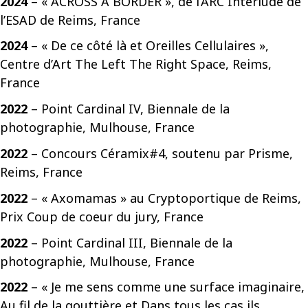
2024
– « ACROSS A BORDER », de l’ARC Interlude de
l’ESAD de Reims, France
2024
– « De ce côté là et Oreilles Cellulaires »,
Centre d’Art The Left The Right Space, Reims,
France
2022
– Point Cardinal IV, Biennale de la
photographie, Mulhouse, France
2022
– Concours Céramix#4, soutenu par Prisme,
Reims, France
2022
– « Axomamas » au Cryptoportique de Reims,
Prix Coup de coeur du jury, France
2022
– Point Cardinal III, Biennale de la
photographie, Mulhouse, France
2022
– « Je me sens comme une surface imaginaire,
Au fil de la gouttière et Dans tous les cas ils